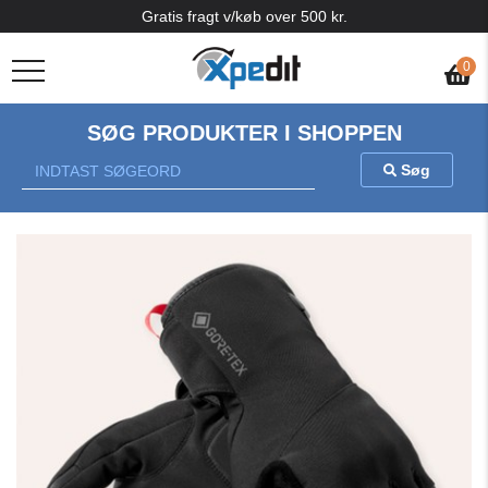
Gratis fragt v/køb over 500 kr.
0
SØG PRODUKTER I SHOPPEN
Søg