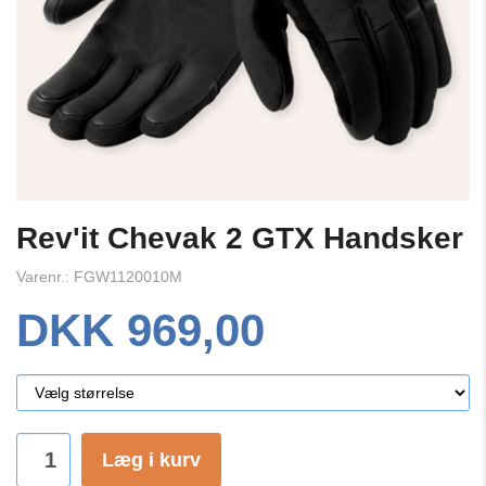
Rev'it Chevak 2 GTX Handsker
Varenr.: FGW1120010M
DKK 969,00
Læg i kurv