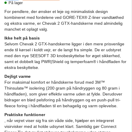
På lager
For pendlere, der ønsker et leje og minimalistisk design
kombineret med fordelene ved GORE-TEX® Z-liner vandtæthed
og ekstra varme, er Chevak 2 GTX-handskerne med almindelig
manchet et oplagt valg.
Ikke helt på basis
Selvom Chevak 2 GTX-handskerne ligger i den mere prisvenlige
ende til kørsel i koldt vejr, er de langt fra simple. De er udstyret
med den nye SEESOFT 3D knobeskyttelse for øget sikkerhed,
samt et dobbelt lag PWR|Shield og temperfoam® i håndfladen for
ekstra beskyttelse.
Dejligt varme
For maksimal komfort er håndskerne forud med 3M™
Thinsulate™ isolering (200 gram på håndryggen og 80 gram i
håndfladen), som giver effektiv varme uden at fylde. Derudover
bidrager en blød pelsforing på håndryggen og en push-pull tri-
fleece foring i håndfladen til en behagelig og varm oplevelse.
Praktiske funktioner
, når vejret viser sig fra sin våde side, hjælper en integreret
visirvisker med at holde udsynet klart. Samtidig gør Connect