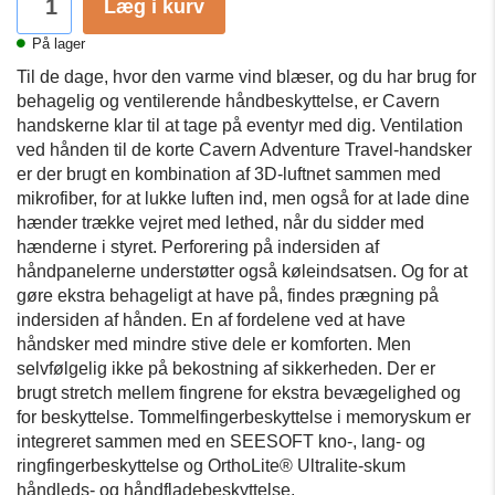
Læg i kurv
På lager
Til de dage, hvor den varme vind blæser, og du har brug for
behagelig og ventilerende håndbeskyttelse, er Cavern
handskerne klar til at tage på eventyr med dig. Ventilation
ved hånden til de korte Cavern Adventure Travel-handsker
er der brugt en kombination af 3D-luftnet sammen med
mikrofiber, for at lukke luften ind, men også for at lade dine
hænder trække vejret med lethed, når du sidder med
hænderne i styret. Perforering på indersiden af ​​
håndpanelerne understøtter også køleindsatsen. Og for at
gøre ekstra behageligt at have på, findes prægning på
indersiden af ​​hånden. En af fordelene ved at have
håndsker med mindre stive dele er komforten. Men
selvfølgelig ikke på bekostning af sikkerheden. Der er
brugt stretch mellem fingrene for ekstra bevægelighed og
for beskyttelse. Tommelfingerbeskyttelse i memoryskum er
integreret sammen med en SEESOFT kno-, lang- og
ringfingerbeskyttelse og OrthoLite® Ultralite-skum
håndleds- og håndfladebeskyttelse.