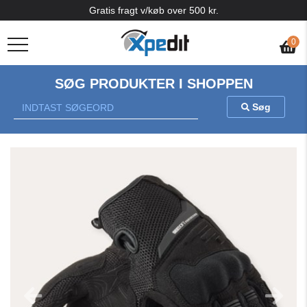
Gratis fragt v/køb over 500 kr.
0
SØG PRODUKTER I SHOPPEN
Søg
Previous
Nex