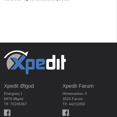
Xpedit Ølgod
Xpedit Farum
Energivej 1
Hirsemarken 3
6870 Ølgod
3520 Farum
Tlf:
75245367
Tlf:
44211050