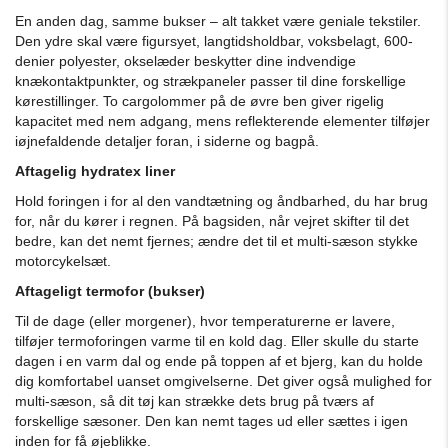
En anden dag, samme bukser – alt takket være geniale tekstiler.
Den ydre skal være figursyet, langtidsholdbar, voksbelagt, 600-
denier polyester, okselæder beskytter dine indvendige
knækontaktpunkter, og strækpaneler passer til dine forskellige
kørestillinger.
To cargolommer på de øvre ben giver rigelig
kapacitet med nem adgang, mens reflekterende elementer tilføjer
iøjnefaldende detaljer foran, i siderne og bagpå.
Aftagelig hydratex liner
Hold foringen i for al den vandtætning og åndbarhed, du har brug
for, når du kører i regnen.
På bagsiden, når vejret skifter til det
bedre, kan det nemt fjernes;
ændre det til et multi-sæson stykke
motorcykelsæt.
Aftageligt termofor (bukser)
Til de dage (eller morgener), hvor temperaturerne er lavere,
tilføjer termoforingen varme til en kold dag.
Eller skulle du starte
dagen i en varm dal og ende på toppen af ​​et bjerg, kan du holde
dig komfortabel uanset omgivelserne.
Det giver også mulighed for
multi-sæson, så dit tøj kan strække dets brug på tværs af
forskellige sæsoner.
Den kan nemt tages ud eller sættes i igen
inden for få øjeblikke.