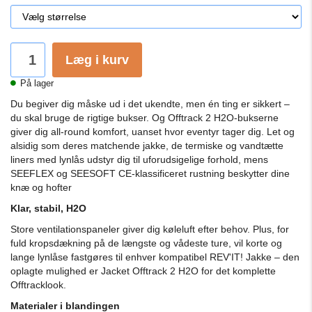
Læg i kurv
På lager
Du begiver dig måske ud i det ukendte, men én ting er sikkert –
du skal bruge de rigtige bukser.
Og Offtrack 2 H2O-bukserne
giver dig all-round komfort, uanset hvor eventyr tager dig.
Let og
alsidig som deres matchende jakke, de termiske og vandtætte
liners med lynlås udstyr dig til uforudsigelige forhold, mens
SEEFLEX og SEESOFT CE-klassificeret rustning beskytter dine
knæ og hofter
Klar, stabil, H2O
Store ventilationspaneler giver dig køleluft efter behov.
Plus, for
fuld kropsdækning på de længste og vådeste ture, vil korte og
lange lynlåse fastgøres til enhver kompatibel REV'IT!
Jakke – den
oplagte mulighed er Jacket Offtrack 2 H2O for det komplette
Offtracklook.
Materialer i blandingen