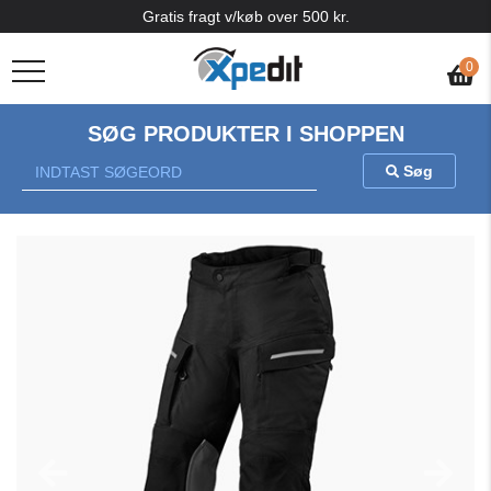
Gratis fragt v/køb over 500 kr.
0
SØG PRODUKTER I SHOPPEN
Søg
Previous
Nex