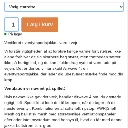
Læg i kurv
På lager
Ventileret eventyrsportsjakke i varmt vejr.
Vi forstår vigtigheden af ​​at forblive kølige varme forlystelser. Ikke
alene forbliver dit sin skarpere bag styret, men trætheden sætter
ikke så hurtigt ind, og du kan i fulde drag nyde at være ude på
vejen. Det er derfor, vi har skabt Airwave 4, en
eventyrsportsjakke, der lader dig ubesværet mærke finde mod din
krop.
Ventilation er navnet på spillet:
Hvis navnet ikke gav det væk, handler Airwave 4 om, du gættede
rigtigt, luft. Specifikt at lede det til kroppen, når du tager på dit
næste eventyr. Kombinationen af ​​softshell, ripstop, PWR|Shell
Mesh og ballistisk mesh med store/synlige ventilationspaneler
efterlader intet mysterium med hensyn til, hvad du får med denne
jakke. Luftstrøm til n. grad.