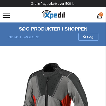
Gratis fragt v/køb over 500 kr.
0
SØG PRODUKTER I SHOPPEN
Søg
Previous
Nex