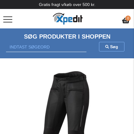
Gratis fragt v/køb over 500 kr.
0
SØG PRODUKTER I SHOPPEN
Søg
Previous
Nex