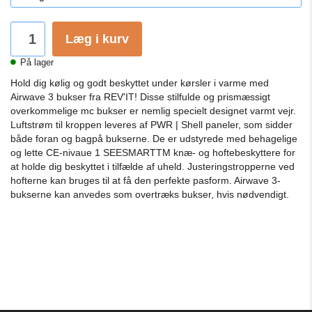
Læg i kurv
På lager
Hold dig kølig og godt beskyttet under kørsler i varme med
Airwave 3 bukser fra REV'IT! Disse stilfulde og prismæssigt
overkommelige mc bukser er nemlig specielt designet varmt vejr.
Luftstrøm til kroppen leveres af PWR | Shell paneler, som sidder
både foran og bagpå bukserne. De er udstyrede med behagelige
og lette CE-nivaue 1 SEESMARTTM knæ- og hoftebeskyttere for
at holde dig beskyttet i tilfælde af uheld. Justeringstropperne ved
hofterne kan bruges til at få den perfekte pasform. Airwave 3-
bukserne kan anvedes som overtræks bukser, hvis nødvendigt.