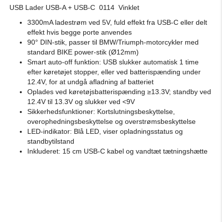
USB Lader USB-A + USB-C
0114
V
inklet
3300mA ladestrøm ved 5V, fuld effekt fra USB-C eller delt
effekt hvis begge porte anvendes
90° DIN-stik, passer til BMW/Triumph-motorcykler med
standard BIKE power-stik (Ø12mm)
Smart auto-off funktion: USB slukker automatisk 1 time
efter køretøjet stopper, eller ved batterispænding under
12.4V, for at undgå afladning af batteriet
Oplades ved køretøjsbatterispænding ≥13.3V; standby ved
12.4V til 13.3V og slukker ved <9V
Sikkerhedsfunktioner: Kortslutningsbeskyttelse,
overophedningsbeskyttelse og overstrømsbeskyttelse
LED-indikator: Blå LED, viser opladningsstatus og
standbytilstand
Inkluderet: 15 cm USB-C kabel og vandtæt tætningshætte