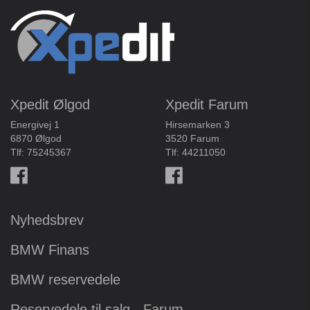
Xpedit Ølgod
Xpedit Farum
Energivej 1
Hirsemarken 3
6870 Ølgod
3520 Farum
Tlf:
75245367
Tlf:
44211050
Nyhedsbrev
BMW Finans
BMW reservedele
Reservedele til salg - Farum