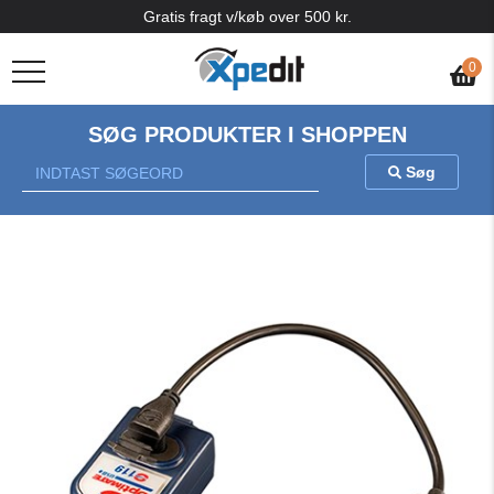
Gratis fragt v/køb over 500 kr.
0
SØG PRODUKTER I SHOPPEN
Søg