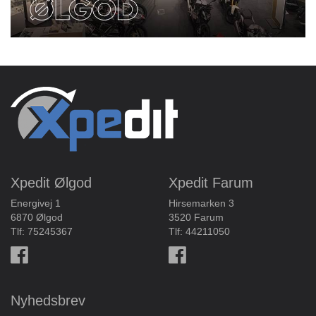
Xpedit Ølgod
Xpedit Farum
Energivej 1
Hirsemarken 3
6870 Ølgod
3520 Farum
Tlf:
75245367
Tlf:
44211050
Nyhedsbrev