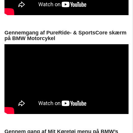
Gennemgang af PureRide- & SportsCore skærm
på BMW Motorcykel
Gennem gang af Mit Køretøj menu på BMW’s