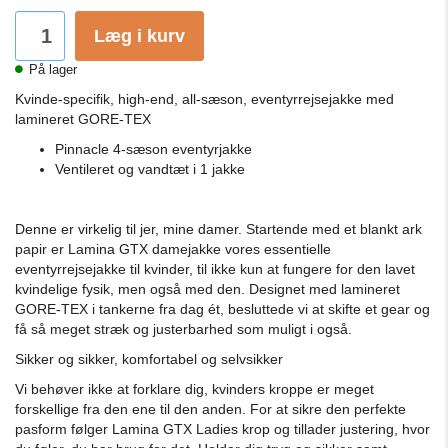
Læg i kurv
På lager
Kvinde-specifik, high-end, all-sæson, eventyrrejsejakke med
lamineret GORE-TEX
Pinnacle 4-sæson eventyrjakke
Ventileret og vandtæt i 1 jakke
Denne er virkelig til jer, mine damer.
Startende med et blankt ark
papir er Lamina GTX damejakke vores essentielle
eventyrrejsejakke til kvinder, til ikke kun at fungere for den lavet
kvindelige fysik, men også med den.
Designet med lamineret
GORE-TEX i tankerne fra dag ét, besluttede vi at skifte et gear og
få så meget stræk og justerbarhed som muligt i også.
Sikker og sikker, komfortabel og selvsikker
Vi behøver ikke at forklare dig, kvinders kroppe er meget
forskellige fra den ene til den anden.
For at sikre den perfekte
pasform følger Lamina GTX Ladies krop og tillader justering, hvor