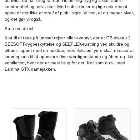
du føler, du har brug for det.
Holder dig tryg og sikker samt
komfortabel og selvsikker.
Med subtile linjer og lige nok robust
appel er der ikke et strejf af pink i sigte.
Vi ved, at du mener alvor,
og det gør vi også.
Kør som du vil
Klar til at tage på uanset rejser eller eventyr, der er CE-niveau 2
SEESOFT-rygbeskyttelse og SEEFLEX-rustning ved skuldre og
albuer, toppet med en holdbar, men fleksibel ydre skal, masser af
lommeplads til at opbevare dine værdigenstande og åben-og -luk
ventilation, hvor der er mest brug for det.
Kør som du vil med
Lamina GTX damejakken.