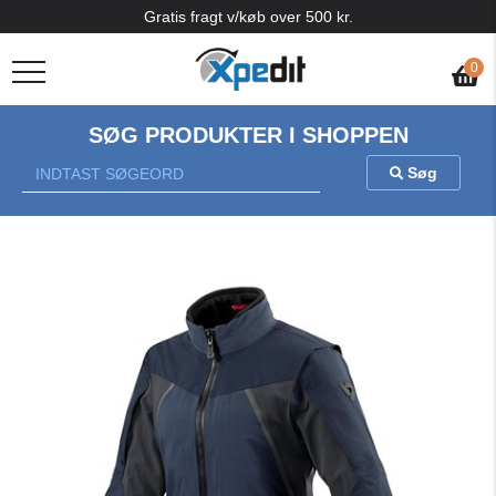
Gratis fragt v/køb over 500 kr.
0
SØG PRODUKTER I SHOPPEN
Søg
Previous
Nex