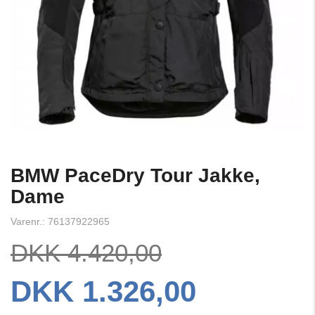
BMW PaceDry Tour Jakke,
Dame
Varenr.: 76137922965
DKK 4.420,00
DKK 1.326,00