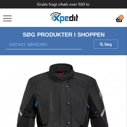
Gratis fragt v/køb over 500 kr.
0
SØG PRODUKTER I SHOPPEN
Søg
Previous
Nex