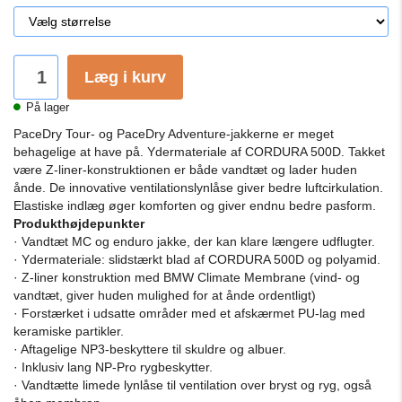
Læg i kurv
På lager
PaceDry Tour- og PaceDry Adventure-jakkerne er meget
behagelige at have på.
Ydermateriale af CORDURA 500D.
Takket
være Z-liner-konstruktionen er både vandtæt og lader huden
ånde.
De innovative ventilationslynlåse giver bedre luftcirkulation.
Elastiske indlæg øger komforten og giver endnu bedre pasform.
Produkthøjdepunkter
· Vandtæt MC og enduro jakke, der kan klare længere udflugter.
· Ydermateriale: slidstærkt blad af CORDURA 500D og polyamid.
· Z-liner konstruktion med BMW Climate Membrane (vind- og
vandtæt, giver huden mulighed for at ånde ordentligt)
· Forstærket i udsatte områder med et afskærmet PU-lag med
keramiske partikler.
· Aftagelige NP3-beskyttere til skuldre og albuer.
· Inklusiv lang NP-Pro rygbeskytter.
· Vandtætte limede lynlåse til ventilation over bryst og ryg, også