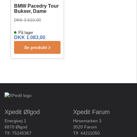
BMW Pacedry Tour
Bukser, Dame
DKK 3.610,00
På lager
DKK 1.083,00
Se produkt
Xpedit Ølgod
Xpedit Farum
Energivej 1
Hirsemarken 3
6870 Ølgod
3520 Farum
Tlf:
75245367
Tlf:
44211050