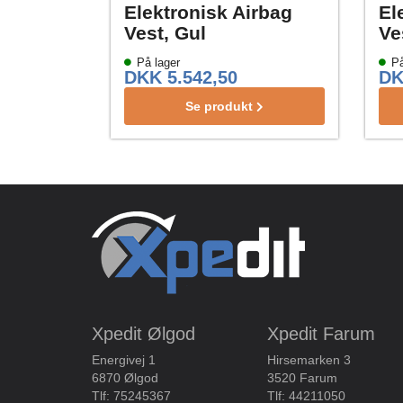
Elektronisk Airbag
El
Vest, Gul
Ve
På lager
På
DKK 5.542,50
DK
Se produkt
Xpedit Ølgod
Xpedit Farum
Energivej 1
Hirsemarken 3
6870 Ølgod
3520 Farum
Tlf:
75245367
Tlf:
44211050