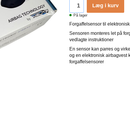
Læg i kurv
På lager
Forgaffelsensor til elektronis
Sensoren monteres let på forg
vedlagte instruktioner
En sensor kan parres og virke
og en elektronisk airbagvest 
forgaffelsensorer