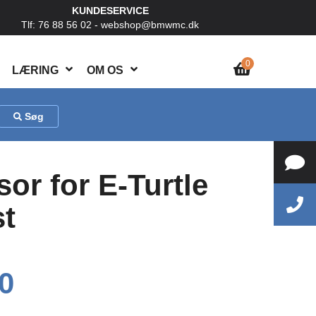
KUNDESERVICE
Tlf: 76 88 56 02 -
webshop@bmwmc.dk
0
LÆRING
OM OS
Søg
sor for E-Turtle
st
0