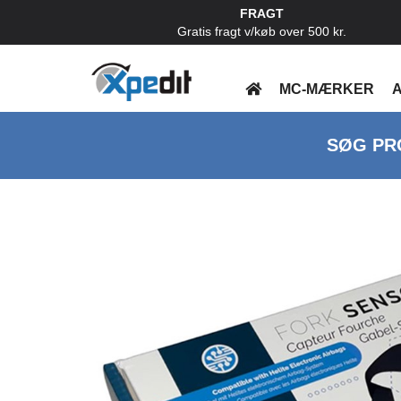
FRAGT
Gratis fragt v/køb over 500 kr.
MC-MÆRKER
A
SØG PR
Previous