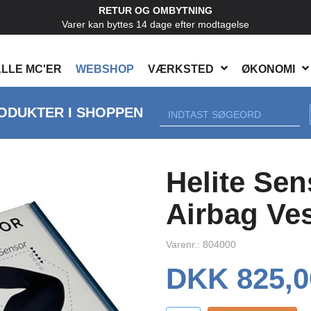
RETUR OG OMBYTNING
Varer kan byttes 14 dage efter modtagelse
LLE MC'ER
WEBSHOP
VÆRKSTED
ØKONOMI
ODUKTER I SHOPPEN
Next
Helite Sen
Airbag Ve
Varenr.: 804000
DKK 825,0