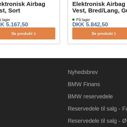
ektronisk Airbag
Elektronisk Airbag
st, Sort
Vest, Bred/Lang, G
 lager
På lager
K 5.167,50
DKK 5.842,50
Se produkt
Se produkt
Nyhedsbrev
BMW Finans
BMW reservedele
Reservedele til salg - 
Reservedele til salg - 