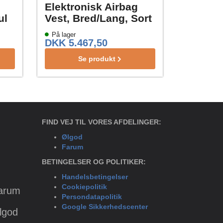
Elektronisk Airbag
ul
Vest, Bred/Lang, Sort
På lager
DKK 5.467,50
Se produkt
FIND VEJ TIL VORES AFDELINGER:
Ølgod
Farum
BETINGELSER OG POLITIKER:
Handelsbetingelser
Cookiepolitik
Farum
Persondatapolitik
Google Sikkerhedscenter
Ølgod