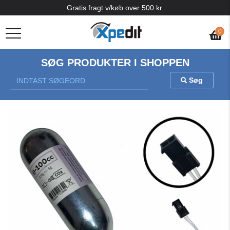
Gratis fragt v/køb over 500 kr.
0
SØG PRODUKTER I SHOPPEN
Søg
Previous
Nex