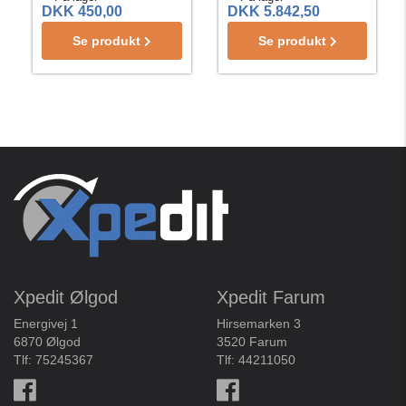
DKK 450,00
DKK 5.842,50
Se produkt
Se produkt
Xpedit Ølgod
Xpedit Farum
Energivej 1
Hirsemarken 3
6870 Ølgod
3520 Farum
Tlf:
75245367
Tlf:
44211050