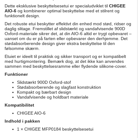
Dette eksklusive beskyttelsesetui er specialudviklet til
CHIGEE
AIO-6
og kombinerer optimal beskyttelse med et stilrent og
funktionelt design.
Det robuste etui beskytter effektivt din enhed mod stød, ridser og
daglig slitage. Fremstillet af slidstærkt og vandafvisende 900D
Oxford-materiale sikrer det, at din AIO-6 altid er trygt opbevaret –
uanset om du er på farten eller opbevarer den derhjemme. Det
stødabsorberende design giver ekstra beskyttelse til den
følsomme skærm.
Etuiet er ideelt til praktisk og sikker transport og er kompatibelt
med hurtigmontering. Bemærk dog, at det ikke kan anvendes
sammen med beskyttelsesramme eller flydende silikone-cover.
Funktioner
Slidstærkt 900D Oxford-stof
Stødabsorberende og slagfast konstruktion
Kompakt og bærbart design
Vandafvisende og holdbart materiale
Kompatibilitet
CHIGEE AIO-6
Indhold i pakken
1 × CHIGEE MFP0184 beskyttelsesetui