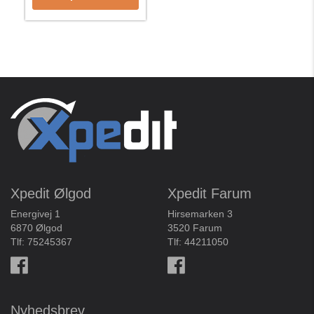
Xpedit Ølgod
Xpedit Farum
Energivej 1
Hirsemarken 3
6870 Ølgod
3520 Farum
Tlf:
75245367
Tlf:
44211050
Nyhedsbrev