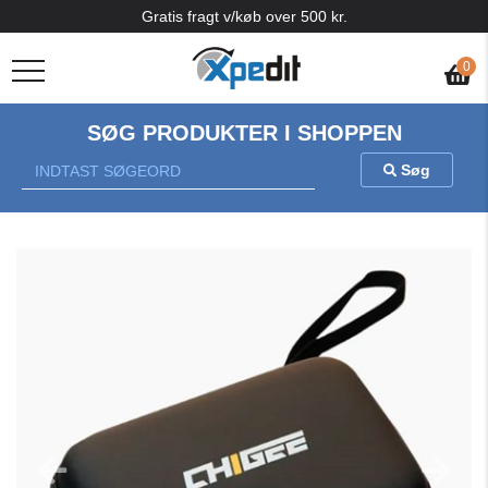
Gratis fragt v/køb over 500 kr.
0
SØG PRODUKTER I SHOPPEN
Søg
Previous
Nex