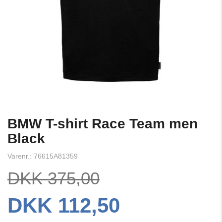
BMW T-shirt Race Team men
Black
Varenr.: 76615A81359
DKK 375,00
DKK 112,50