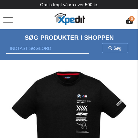
Gratis fragt v/køb over 500 kr.
0
SØG PRODUKTER I SHOPPEN
Søg
Previous
Nex