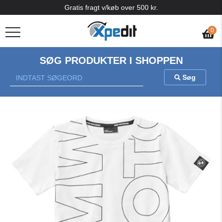
Gratis fragt v/køb over 500 kr.
0
SØG PRODUKTER I SHOPPEN
Søg
Previous
Nex