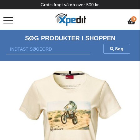
Gratis fragt v/køb over 500 kr.
0
SØG PRODUKTER I SHOPPEN
Søg
Previous
Nex