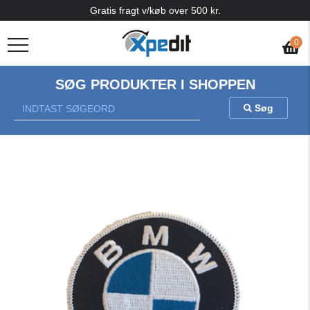
Gratis fragt v/køb over 500 kr.
0
SØG PRODUKTER I SHOPPEN
Søg