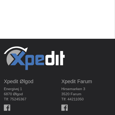
Xpedit Ølgod
Xpedit Farum
Energivej 1
Hirsemarken 3
6870 Ølgod
3520 Farum
Tlf:
75245367
Tlf:
44211050