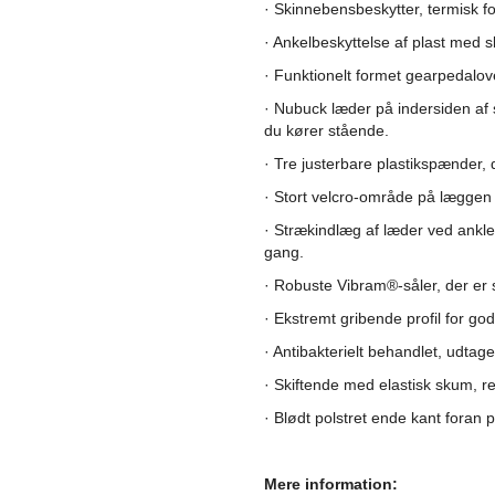
· Skinnebensbeskytter, termisk f
· Ankelbeskyttelse af plast med 
· Funktionelt formet gearpedalov
· Nubuck læder på indersiden af ​
du kører stående.
· Tre justerbare plastikspænder, 
· Stort velcro-område på læggen f
· Strækindlæg af læder ved anklen
gang.
· Robuste Vibram®-såler, der er 
· Ekstremt gribende profil for go
· Antibakterielt behandlet, udtagel
· Skiftende med elastisk skum, re
· Blødt polstret ende kant foran 
Mere information: