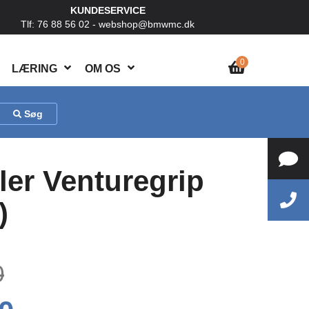
KUNDESERVICE
Tlf: 76 88 56 02 -
webshop@bmwmc.dk
0
LÆRING
OM OS
Søg
er Venturegrip
)
0