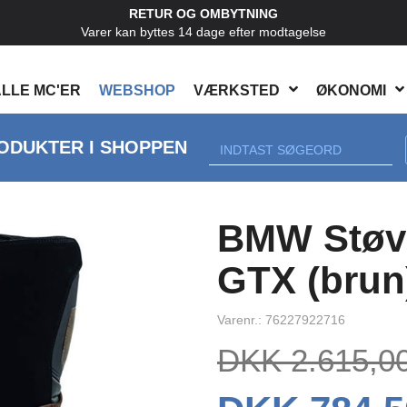
RETUR OG OMBYTNING
Varer kan byttes 14 dage efter modtagelse
LLE MC'ER
WEBSHOP
VÆRKSTED
ØKONOMI
ODUKTER I SHOPPEN
BMW Støvl
GTX (brun
Varenr.: 76227922716
DKK 2.615,0