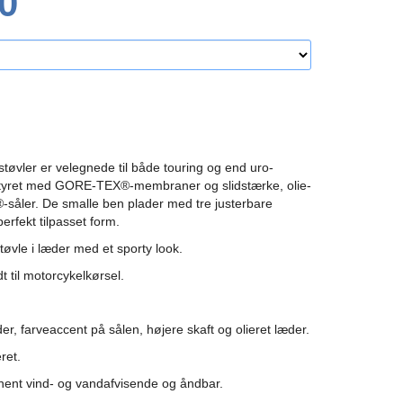
0
øvler er velegnede til både touring og end uro-
styret med GORE-TEX®-membraner og slidstærke, olie-
-såler.
De smalle ben plader med tre justerbare
erfekt tilpasset form.
øvle i læder med et sporty look.
 til motorcykelkørsel.
r, farveaccent på sålen, højere skaft og olieret læder.
ret.
t vind- og vandafvisende og åndbar.