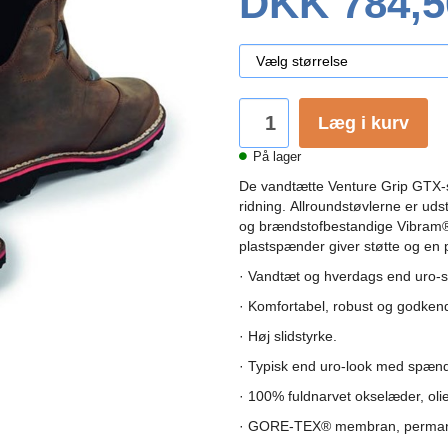
DKK 784,5
Læg i kurv
På lager
De vandtætte Venture Grip GTX-st
ridning.
Allroundstøvlerne er ud
og brændstofbestandige Vibram®
plastspænder giver støtte og en p
· Vandtæt og hverdags end uro-st
· Komfortabel, robust og godkendt
· Høj slidstyrke.
· Typisk end uro-look med spænde
· 100% fuldnarvet okselæder, olie
· GORE-TEX® membran, permanen