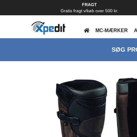
FRAGT
Gratis fragt v/køb over 500 kr.
MC-MÆRKER
A
SØG PR