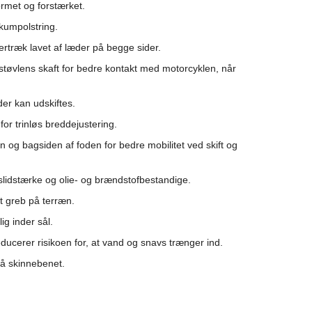
ormet og forstærket.
skumpolstring.
ertræk lavet af læder på begge sider.
​støvlens skaft for bedre kontakt med motorcyklen, når
der kan udskiftes.
or trinløs breddejustering.
 og bagsiden af ​​foden for bedre mobilitet ved skift og
slidstærke og olie- og brændstofbestandige.
dt greb på terræn.
ig inder sål.
ducerer risikoen for, at vand og snavs trænger ind.
på skinnebenet.