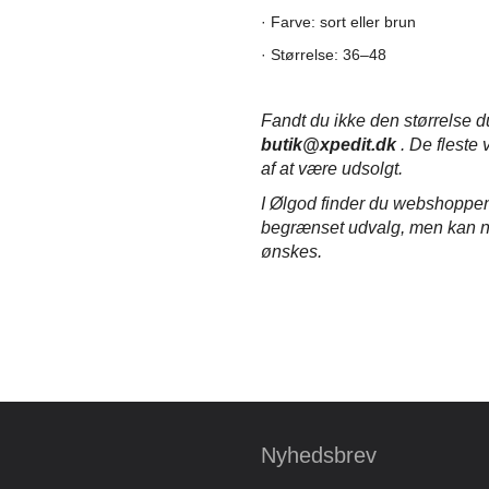
· Farve: sort eller brun
· Størrelse: 36–48
Fandt du ikke den størrelse 
butik@xpedit.dk
.
De fleste v
af at være udsolgt.
I Ølgod finder du webshoppen
begrænset udvalg, men kan na
ønskes.
Nyhedsbrev