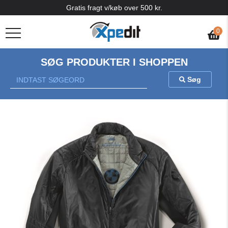
Gratis fragt v/køb over 500 kr.
0
SØG PRODUKTER I SHOPPEN
Søg