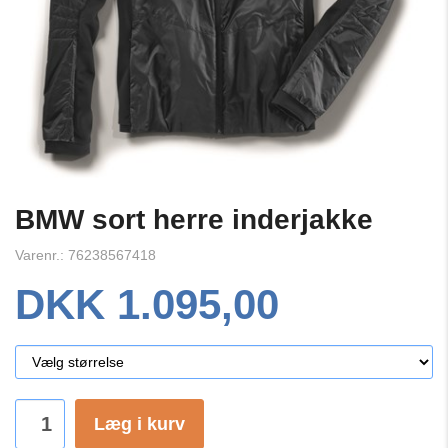
BMW sort herre inderjakke
Varenr.: 76238567418
DKK 1.095,00
Læg i kurv