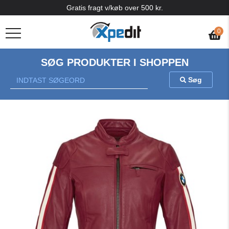
Gratis fragt v/køb over 500 kr.
0
SØG PRODUKTER I SHOPPEN
Søg
Previous
Nex