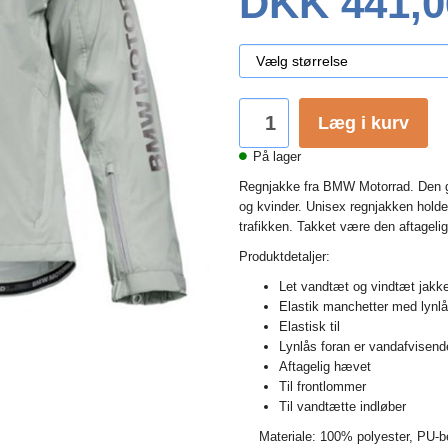
DKK 441,0
Læg i kurv
På lager
Regnjakke fra BMW Motorrad. Den g
og kvinder. Unisex regnjakken holde
trafikken. Takket være den aftagelig
Produktdetaljer:
Let vandtæt og vindtæt jak
Elastik manchetter med lynlå
Elastisk til
Lynlås foran er vandafvisend
Aftagelig hævet
Til frontlommer
Til vandtætte indløber
Materiale: 100% polyester, PU-