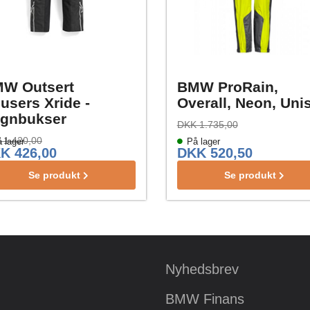
W Outsert
BMW ProRain,
ousers Xride -
Overall, Neon, Uni
gnbukser
DKK 1.735,00
 1.420,00
 lager
På lager
K 426,00
DKK 520,50
Se produkt
Se produkt
Nyhedsbrev
BMW Finans