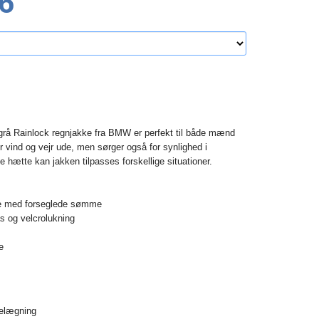
6
rå Rainlock regnjakke fra BMW er perfekt til både mænd
r vind og vejr ude, men sørger også for synlighed i
e hætte kan jakken tilpasses forskellige situationer.
ke med forseglede sømme
s og velcrolukning
e
belægning