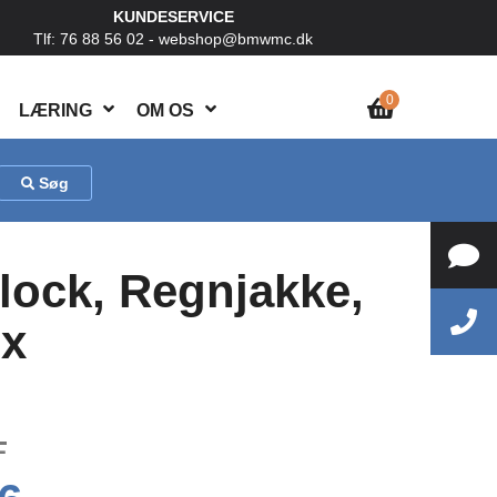
KUNDESERVICE
Tlf: 76 88 56 02 -
webshop@bmwmc.dk
0
LÆRING
OM OS
Søg
ock, Regnjakke,
ex
1