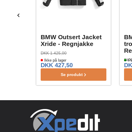
BMW Outsert Jacket
BM
Xride - Regnjakke
tr
Re
DKK 1.425,00
DKK
Ikke på lager
På
DKK 427,50
DK
Se produkt