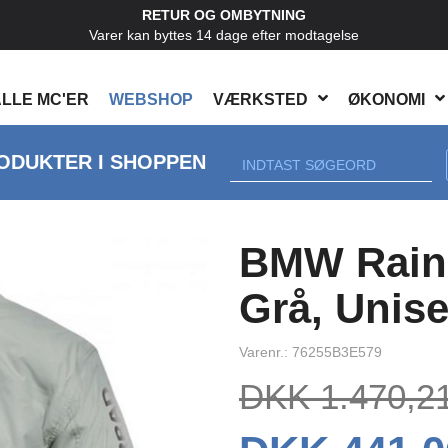
RETUR OG OMBYTNING
Varer kan byttes 14 dage efter modtagelse
LLE MC'ER
WEBSHOP
VÆRKSTED
ØKONOMI
ODUKTER I SHOPPEN
Next
BMW Rainl
Grå, Unis
Varenr.: 76255B3E579
DKK 1.470,2