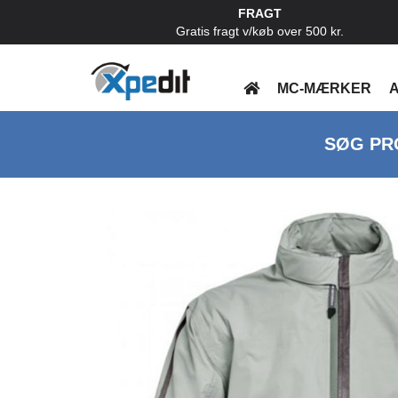
FRAGT
Gratis fragt v/køb over 500 kr.
MC-MÆRKER
A
SØG PR
Previous