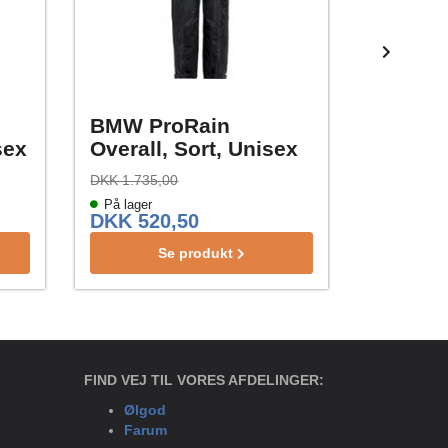
BMW ProRain
BMW R
sex
Overall, Sort, Unisex
regnbuk
unisex
DKK 1.735,00
DKK 977,3
På lager
Ikke på la
DKK 520,50
DKK 29
Se produkt
FIND VEJ TIL VORES AFDELINGER:
Ølgod
Farum