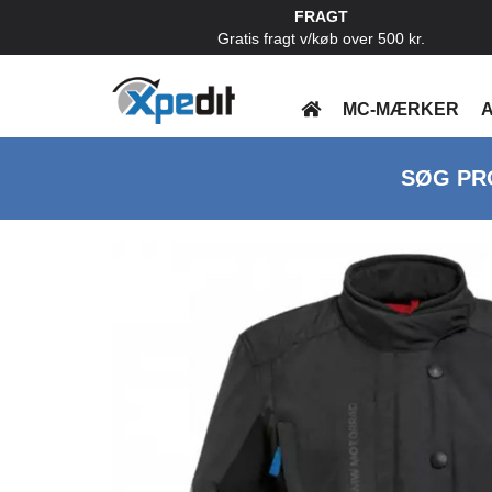
FRAGT
Gratis fragt v/køb over 500 kr.
MC-MÆRKER
A
SØG PR
Previous