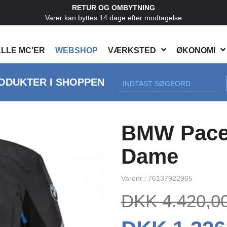
RETUR OG OMBYTNING
Varer kan byttes 14 dage efter modtagelse
LLE MC'ER
WEBSHOP
VÆRKSTED
ØKONOMI
ODUKTER I SHOPPEN
Next
BMW PaceD
Dame
Varenr.: 76137922965
DKK 4.420,0