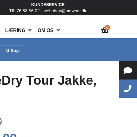
KUNDESERVICE
Tlf: 76 88 56 02 -
webshop@bmwmc.dk
0
LÆRING
OM OS
Søg
ry Tour Jakke,
0