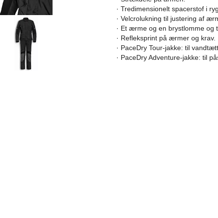
· Tredimensionelt spacerstof i ryg
· Velcrolukning til justering af ærm
· Et ærme og en brystlomme og 
· Refleksprint på ærmer og krav.
· PaceDry Tour-jakke: til vandtæ
· PaceDry Adventure-jakke: til p