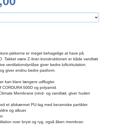
,00
ture-jakkerne er meget behagelige at have på.
0D.
Takket være Z-liner-konstruktionen er både vandtæt
ve ventilationslynlåse giver bedre luftcirkulation.
 og giver endnu bedre pasform.
r kan klare længere udflugter.
d af CORDURA 500D og polyamid.
Climate Membrane (vind- og vandtæt, giver huden
med et afskærmet PU-lag med keramiske partikler.
uldre og albuer.
er.
ntilation over bryst og ryg, også åben membran.