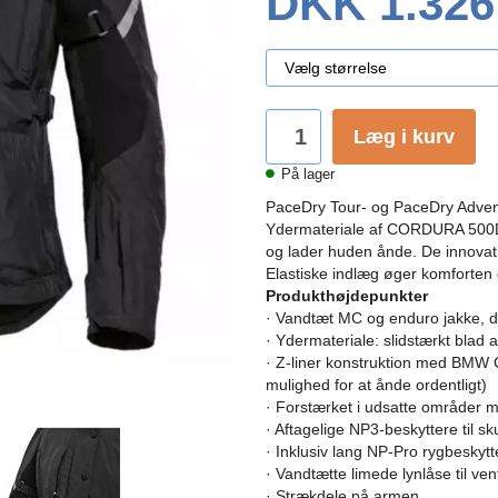
DKK 1.326
Læg i kurv
På lager
PaceDry Tour- og PaceDry Adven
Ydermateriale af CORDURA 50
og lader huden ånde.
De innovati
Elastiske indlæg øger komforten
Produkthøjdepunkter
· Vandtæt MC og enduro jakke, de
· Ydermateriale: slidstærkt bla
· Z-liner konstruktion med BMW 
mulighed for at ånde ordentligt)
· Forstærket i udsatte områder 
· Aftagelige NP3-beskyttere til sk
· Inklusiv lang NP-Pro rygbeskytt
· Vandtætte limede lynlåse til ve
· Strækdele på armen.