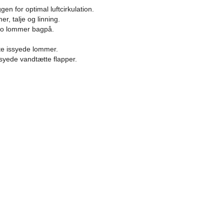
gen for optimal luftcirkulation.
er, talje og linning.
to lommer bagpå.
tte issyede lommer.
åsyede vandtætte flapper.