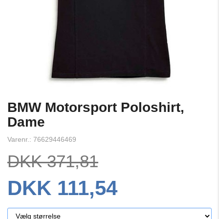
BMW Motorsport Poloshirt,
Dame
Varenr.: 76629446469
DKK 371,81
DKK 111,54