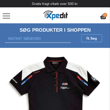
Gratis fragt v/køb over 500 kr.
0
SØG PRODUKTER I SHOPPEN
Søg