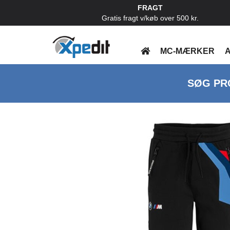
FRAGT
Gratis fragt v/køb over 500 kr.
MC-MÆRKER
A
SØG PR
Previous