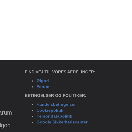
FIND VEJ TIL VORES AFDELINGER:
Ølgod
Farum
BETINGELSER OG POLITIKER:
Handelsbetingelser
Cookiepolitik
Farum
Persondatapolitik
Google Sikkerhedscenter
Ølgod