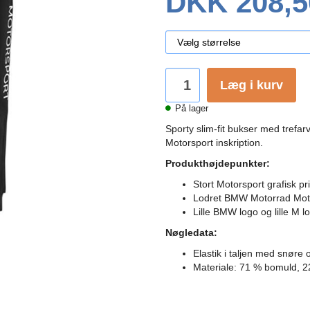
DKK 208,5
Læg i kurv
På lager
Sporty slim-fit bukser med trefa
Motorsport inskription.
Produkthøjdepunkter:
Stort Motorsport grafisk pr
Lodret BMW Motorrad Motor
Lille BMW logo og lille M l
Nøgledata:
Elastik i taljen med snøre
Materiale: 71 % bomuld, 2