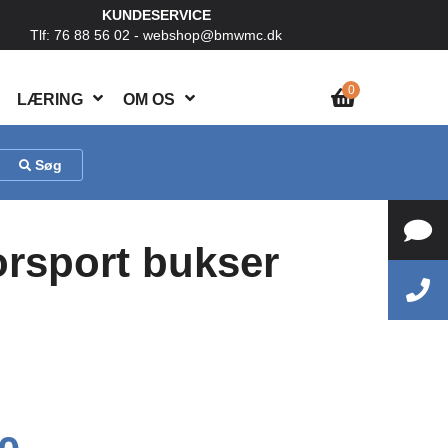
KUNDESERVICE
Tlf: 76 88 56 02 -
webshop@bmwmc.dk
0
LÆRING
OM OS
Søg
rsport bukser