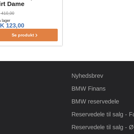
irt Dame
 410,00
 lager
K 123,00
Se produkt
Nyhedsbrev
BMW Finans
BMW reservedele
Reservedele til salg - 
Reservedele til salg - 