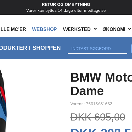
RETUR OG OMBYTNING
Varer kan byttes 14 dage efter modtagelse
LLE MC'ER
WEBSHOP
VÆRKSTED
ØKONOMI
ODUKTER I SHOPPEN
Next
BMW Moto
Dame
Varenr.: 76615A81662
DKK 695,00