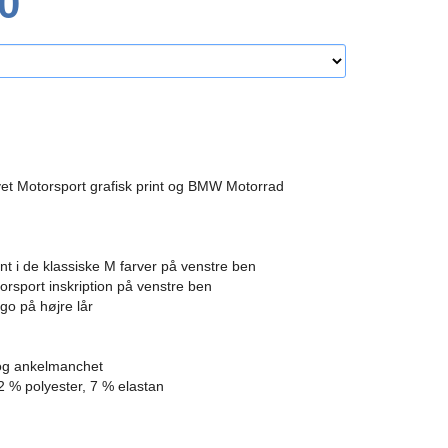
0
rvet Motorsport grafisk print og BMW Motorrad
int i de klassiske M farver på venstre ben
sport inskription på venstre ben
ogo på højre lår
 og ankelmanchet
2 % polyester, 7 % elastan