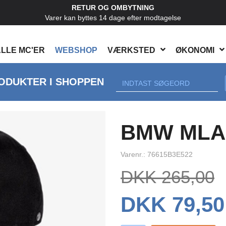
RETUR OG OMBYTNING
Varer kan byttes 14 dage efter modtagelse
LLE MC'ER
WEBSHOP
VÆRKSTED
ØKONOMI
ODUKTER I SHOPPEN
BMW MLAR
Varenr.: 76615B3E522
DKK 265,00
DKK 79,50