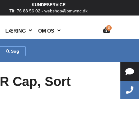
KUNDESERVICE
Tlf: 76 88 56 02 -
webshop@bmwmc.dk
0
LÆRING
OM OS
Søg
 Cap, Sort