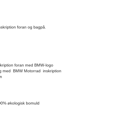
skription foran og bagpå.
nskription foran med BMW-logo
ing med
BMW Motorrad
inskription
en
 100% økologisk bomuld