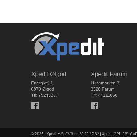
Xpedit Ølgod
Xpedit Farum
Energivej 1
Hirsemarken 3
6870 Ølgod
3520 Farum
Tlf:
75245367
Tlf:
44211050
© 2026 - Xpedit A/S: CVR nr. 28 29 67 62 | Xpedit-CPH A/S: CVR