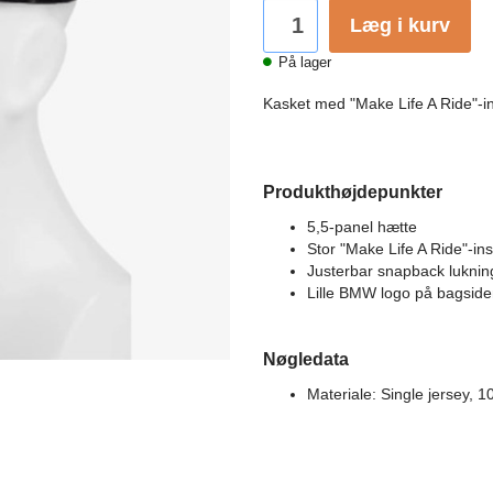
Læg i kurv
På lager
Kasket med "Make Life A Ride"-in
Produkthøjdepunkter
5,5-panel hætte
Stor "Make Life A Ride"-i
Justerbar snapback lukn
Lille BMW logo på bagsid
Nøgledata
Materiale: Single jersey,