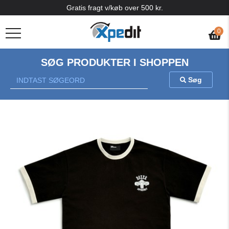
Gratis fragt v/køb over 500 kr.
0
SØG PRODUKTER I SHOPPEN
Søg
Previous
Nex