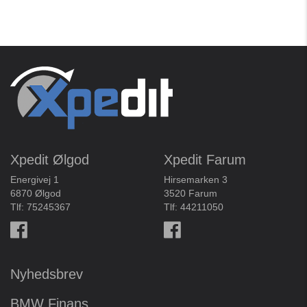
Xpedit Ølgod
Xpedit Farum
Energivej 1
Hirsemarken 3
6870 Ølgod
3520 Farum
Tlf:
75245367
Tlf:
44211050
Nyhedsbrev
BMW Finans