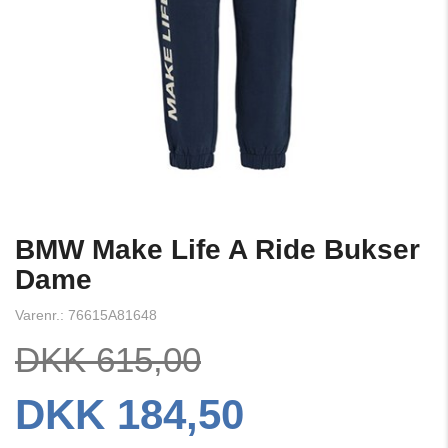
BMW Make Life A Ride Bukser
Dame
Varenr.: 76615A81648
DKK 615,00
DKK 184,50