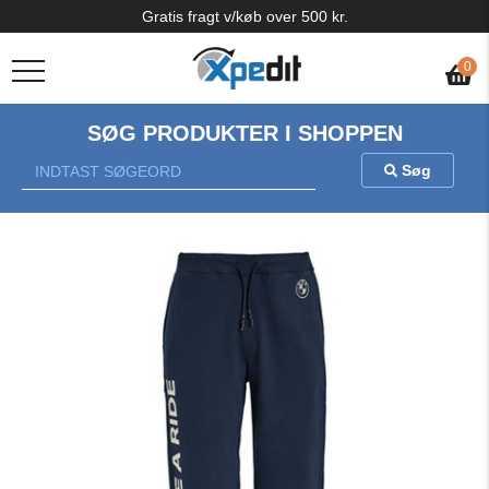
Gratis fragt v/køb over 500 kr.
0
SØG PRODUKTER I SHOPPEN
Søg
Previous
Nex