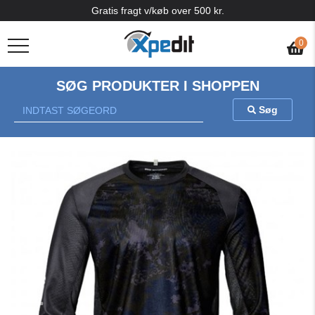
Gratis fragt v/køb over 500 kr.
0
SØG PRODUKTER I SHOPPEN
Søg
Previous
Nex