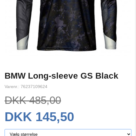
BMW Long-sleeve GS Black
Varenr.: 76237109624
DKK 485,00
DKK 145,50