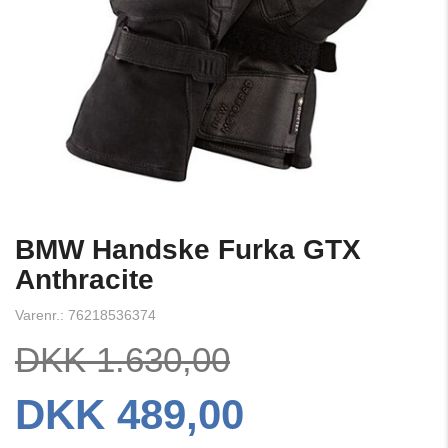
BMW Handske Furka GTX
Anthracite
Varenr.: 76218536374
DKK 1.630,00
DKK 489,00