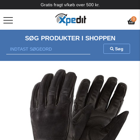
Gratis fragt v/køb over 500 kr.
0
SØG PRODUKTER I SHOPPEN
Søg
Previous
Nex