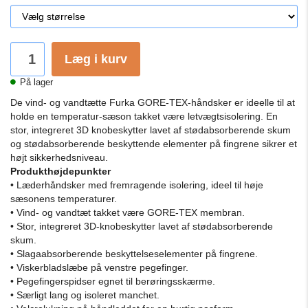
Læg i kurv
På lager
De vind- og vandtætte Furka GORE-TEX-håndsker er ideelle til at
holde en temperatur-sæson takket være letvægtsisolering.
En
stor, integreret 3D knobeskytter lavet af stødabsorberende skum
og stødabsorberende beskyttende elementer på fingrene sikrer et
højt sikkerhedsniveau.
Produkthøjdepunkter
• Læderhåndsker med fremragende isolering, ideel til høje
sæsonens temperaturer.
• Vind- og vandtæt takket være GORE-TEX membran.
• Stor, integreret 3D-knobeskytter lavet af stødabsorberende
skum.
• Slagaabsorberende beskyttelseselementer på fingrene.
• Viskerbladslæbe på venstre pegefinger.
• Pegefingerspidser egnet til berøringsskærme.
• Særligt lang og isoleret manchet.