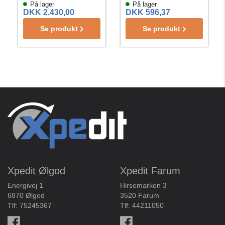
På lager
På lager
DKK 2.430,00
DKK 596,37
Se produkt
Se produkt
Xpedit Ølgod
Xpedit Farum
Energivej 1
Hirsemarken 3
6870 Ølgod
3520 Farum
Tlf:
75245367
Tlf:
44211050