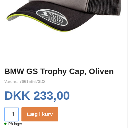
BMW GS Trophy Cap, Oliven
Varenr.: 76615B673D2
DKK 233,00
Læg i kurv
På lager