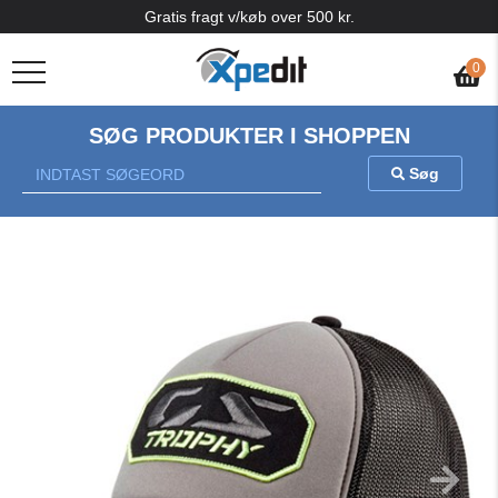
Gratis fragt v/køb over 500 kr.
0
SØG PRODUKTER I SHOPPEN
Søg
Previous
Nex