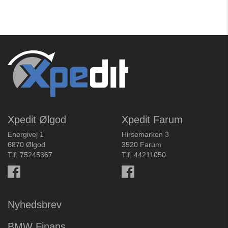
Xpedit Ølgod
Xpedit Farum
Energivej 1
Hirsemarken 3
6870 Ølgod
3520 Farum
Tlf:
75245367
Tlf:
44211050
Nyhedsbrev
BMW Finans