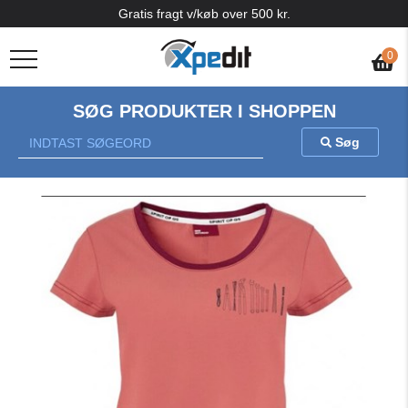
Gratis fragt v/køb over 500 kr.
0
SØG PRODUKTER I SHOPPEN
Søg
Previous
Nex