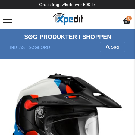
Gratis fragt v/køb over 500 kr.
0
SØG PRODUKTER I SHOPPEN
Søg