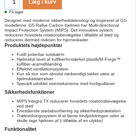
Læg i kurv
På lager
Designet med moderne sikkerhedsteknologi og inspireret af GS-
modellerne: GS Rallye Carbon-hjelmen har Multi-directional
Impact Protection System (MIPS). Det innovative system
reducerer hovedets rotationsbevægelse i tilfælde af stød og
reducerer dermed risikoen for hjerneskader.
Produktets højdepunkter
Fuldt justerbar solskærm
Hjelmskal lavet af kulfiberforstærket plastik/M-Forge™
kulfiber-aramidblanding
Effektivt ventilationssystem
Kun så stor som absolut nødvendigt takket være at
hjelmskalstørrelser
Specielt udviklet visirmekanisme med hurtigudløser
Sikkerhedsfunktioner
MIPS Integra TX reducerer hovedets rotationsbevægelse
ved stød
Enestående stødabsorbering og sikkerhedspræstation
Trækredningssystem til at fjerne kindpolstringen uden at
skulle tage hjelmen af (i tilfælde af en ulykke)
Funktionalitet