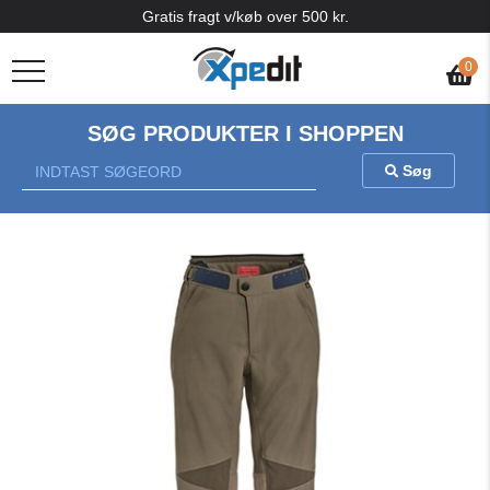
Gratis fragt v/køb over 500 kr.
0
SØG PRODUKTER I SHOPPEN
Søg
Previous
Nex