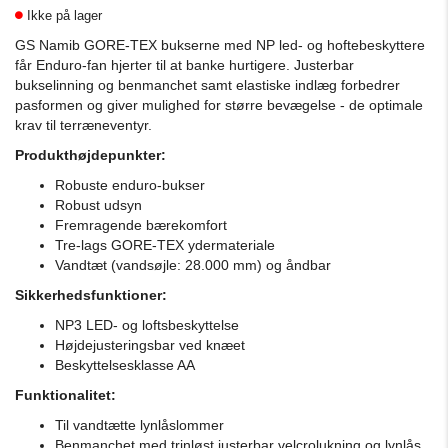
Ikke på lager
GS Namib GORE-TEX bukserne med NP led- og hoftebeskyttere
får Enduro-fan hjerter til at banke hurtigere.
Justerbar
bukselinning og benmanchet samt elastiske indlæg forbedrer
pasformen og giver mulighed for større bevægelse - de optimale
krav til terræneventyr.
Produkthøjdepunkter:
Robuste enduro-bukser
Robust udsyn
Fremragende bærekomfort
Tre-lags GORE-TEX ydermateriale
Vandtæt (vandsøjle: 28.000 mm) og åndbar
Sikkerhedsfunktioner:
NP3 LED- og loftsbeskyttelse
Højdejusteringsbar ved knæet
Beskyttelsesklasse AA
Funktionalitet:
Til vandtætte lynlåslommer
Benmanchet med trinløst justerbar velcrolukning og lynlås