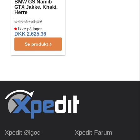
BMW GS Namib
GTX Jakke, Khaki,
Herre
DKK 8.751,19
Ikke på lager
DKK 2.625,36
Se produkt
Xpedit Ølgod
Xpedit Farum