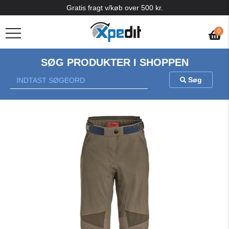
Gratis fragt v/køb over 500 kr.
0
SØG PRODUKTER I SHOPPEN
Søg
Previous
Nex