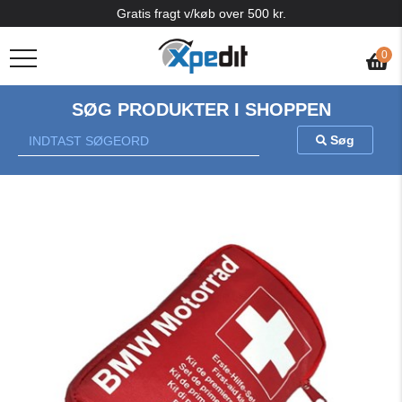
Gratis fragt v/køb over 500 kr.
0
SØG PRODUKTER I SHOPPEN
Søg