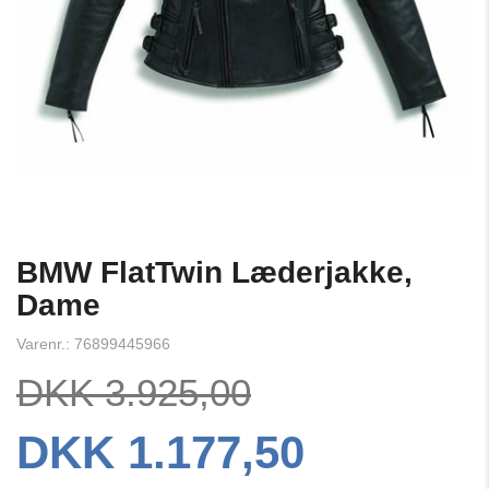
BMW FlatTwin Læderjakke,
Dame
Varenr.: 76899445966
DKK 3.925,00
DKK 1.177,50