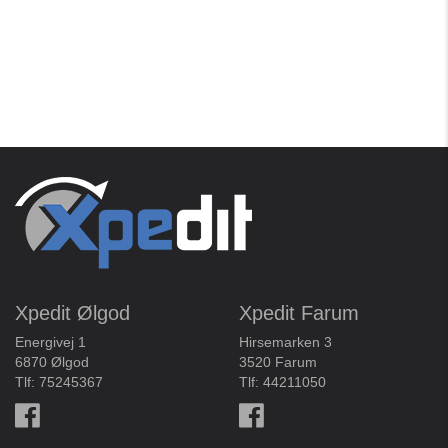
Xpedit Ølgod
Xpedit Farum
Energivej 1
Hirsemarken 3
6870 Ølgod
3520 Farum
Tlf:
75245367
Tlf:
44211050