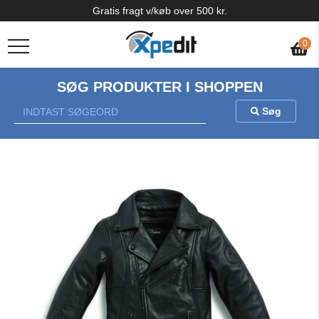
Gratis fragt v/køb over 500 kr.
0
SØG PRODUKTER I SHOPPEN
Søg
Previous
Nex