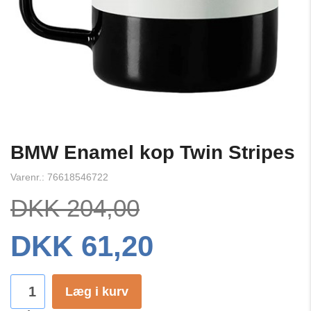
BMW Enamel kop Twin Stripes
Varenr.: 76618546722
DKK 204,00
DKK 61,20
Læg i kurv