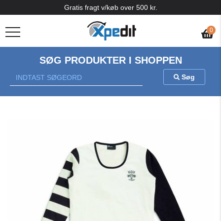
Gratis fragt v/køb over 500 kr.
0
SØG PRODUKTER I SHOPPEN
Søg
Previous
Nex