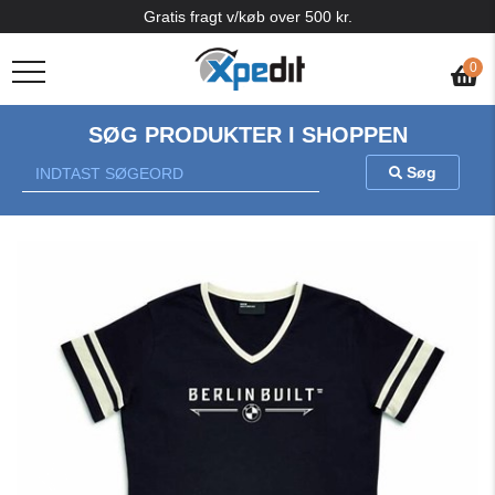
Gratis fragt v/køb over 500 kr.
0
SØG PRODUKTER I SHOPPEN
Søg
Previous
Nex