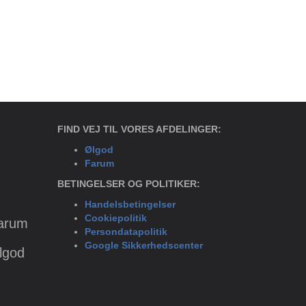
FIND VEJ TIL VORES AFDELINGER:
Ølgod
Farum
BETINGELSER OG POLITIKER:
Handelsbetingelser
Cookiepolitik
Farum
Persondatapolitik
Google Sikkerhedscenter
Ølgod