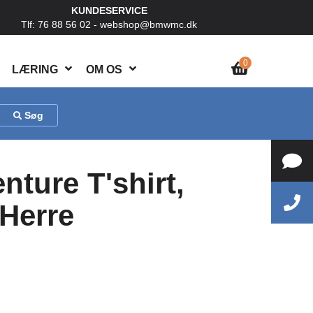
KUNDESERVICE
Tlf: 76 88 56 02 -
webshop@bmwmc.dk
0
LÆRING
OM OS
Søg
ture T'shirt,
 Herre