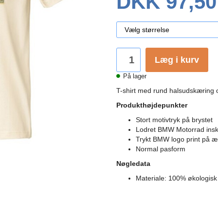
DKK 97,50
Læg i kurv
På lager
T-shirt med rund halsudskæring og
Produkthøjdepunkter
Stort motivtryk på brystet
Lodret BMW Motorrad insk
Trykt BMW logo print på 
Normal pasform
Nøgledata
Materiale: 100% økologis