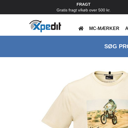
FRAGT
Gratis fragt v/køb over 500 kr.
MC-MÆRKER
A
SØG PR
Previous