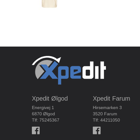
Xpedit Ølgod
Xpedit Farum
Energivej 1
Hirsemarken 3
6870 Ølgod
3520 Farum
Tlf:
75245367
Tlf:
44211050