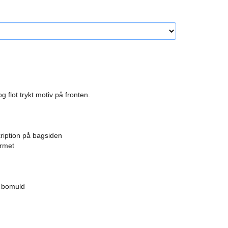
 flot trykt motiv på fronten.
ription på bagsiden
ærmet
k bomuld