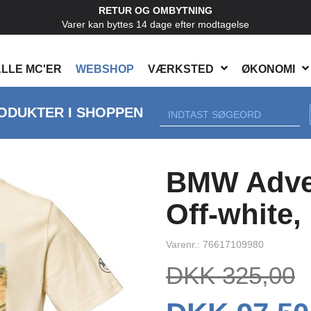
RETUR OG OMBYTNING
Varer kan byttes 14 dage efter modtagelse
LLE MC'ER
WEBSHOP
VÆRKSTED
ØKONOMI
ODUKTER I SHOPPEN
Next
BMW Adven
Off-white,
Varenr.: 76617109980
DKK 325,00