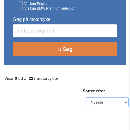
Vis kun Engros
Vis kun BMW Premium selection
Søg på motorcykel
Søg
Viser
0
ud af
228
motorcykler
Sorter efter