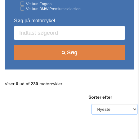
Vis kun Engros
Vis kun BMW Premium selection
Søg på motorcykel
Søg
Viser
0
ud af
230
motorcykler
Sorter efter