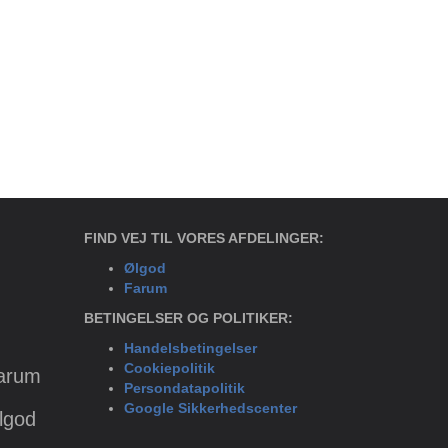
FIND VEJ TIL VORES AFDELINGER:
Ølgod
Farum
BETINGELSER OG POLITIKER:
Handelsbetingelser
Cookiepolitik
Farum
Persondatapolitik
Google Sikkerhedscenter
Ølgod