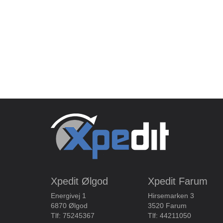
Xpedit Ølgod
Xpedit Farum
Energivej 1
Hirsemarken 3
6870 Ølgod
3520 Farum
Tlf:
75245367
Tlf:
44211050