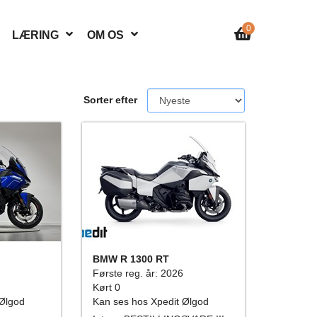
0
LÆRING
OM OS
Sorter efter
BMW R 1300 RT
Første reg. år: 2026
Kørt 0
 Ølgod
Kan ses hos Xpedit Ølgod